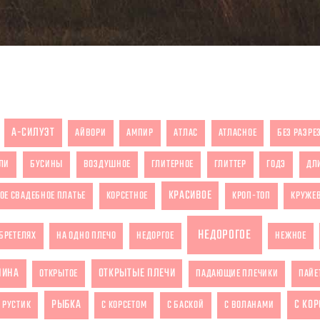
А-СИЛУЭТ
АЙВОРИ
АМПИР
АТЛАС
АТЛАСНОЕ
БЕЗ РАЗРЕ
ЛИ
БУСИНЫ
ВОЗДУШНОЕ
ГЛИТЕРНОЕ
ГЛИТТЕР
ГОДЭ
ДЛ
КРАСИВОЕ
ОЕ СВАДЕБНОЕ ПЛАТЬЕ
КОРСЕТНОЕ
КРОП-ТОП
КРУЖЕ
НЕДОРОГОЕ
БРЕТЕЛЯХ
НА ОДНО ПЛЕЧО
НЕДОРГОЕ
НЕЖНОЕ
ПИНА
ОТКРЫТЫЕ ПЛЕЧИ
ОТКРЫТОЕ
ПАДАЮЩИЕ ПЛЕЧИКИ
ПАЙЕ
РЫБКА
С КО
РУСТИК
С КОРСЕТОМ
С БАСКОЙ
С ВОЛАНАМИ