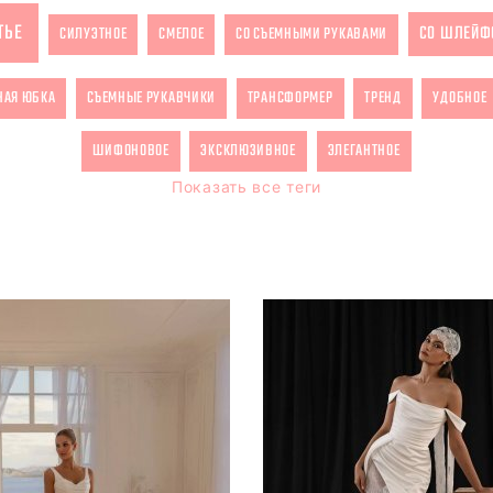
ТЬЕ
СО ШЛЕЙФ
СИЛУЭТНОЕ
СМЕЛОЕ
СО СЪЕМНЫМИ РУКАВАМИ
НАЯ ЮБКА
СЪЕМНЫЕ РУКАВЧИКИ
ТРАНСФОРМЕР
ТРЕНД
УДОБНОЕ
ШИФОНОВОЕ
ЭКСКЛЮЗИВНОЕ
ЭЛЕГАНТНОЕ
Показать все теги