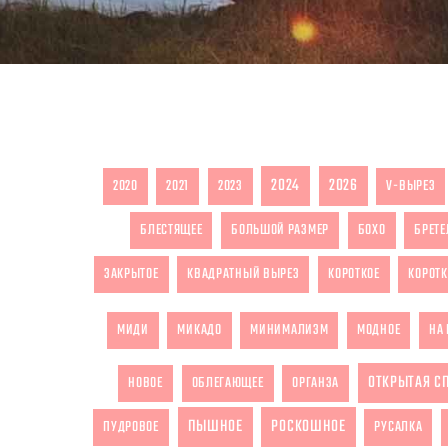
2024
2026
2020
2021
2023
V-ВЫРЕЗ
БЛЕСТЯЩЕЕ
БОЛЬШОЙ РАЗМЕР
БОХО
БРЕТЕ
ЗАКРЫТОЕ
КВАДРАТНЫЙ ВЫРЕЗ
КОРОТКОЕ
КОРОТК
МИДИ
МИКАДО
МИНИМАЛИЗМ
МОДНОЕ
НА 
ОТКРЫТАЯ С
НОВОЕ
ОБЛЕГАЮЩЕЕ
ОРГАНЗА
ПЫШНОЕ
РОСКОШНОЕ
ПУДРОВОЕ
РУСАЛКА