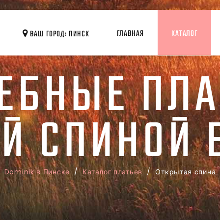
ГЛАВНАЯ
КАТАЛОГ
ВАШ ГОРОД: ПИНСК
ЕБНЫЕ ПЛА
Й СПИНОЙ 
Dominik в Пинске
/
Каталог платьев
/ Открытая спина