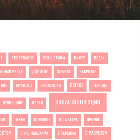
ЗА
БЕЗ РУКАВОВ
БЕЗ ШЛЕЙФА
БИСЕР
БЛЕСК
ДОРОГОЕ
ИННЫЙ РУКАВ
ЖЕМЧУГ
ЗАКРВТОЕ
ЛЕГКОЕ
ВНОЕ
КРУЖЕВО
КРЫЛЫШКИ
ЛЕТЯЩЕЕ
НОВАЯ КОЛЛЕКЦИЯ
НЕОБЫЧНОЕ
НОВАЯ
ТКИ
ПЕРЬЯ
ПЛЯЖНОЕ
ПО ФИГУРЕ
ПРЯМОЕ
РСЕТОМ
С РАЗРЕЗОМ
С КРЫЛЫШКАМИ
С ПЕРЬЯМИ